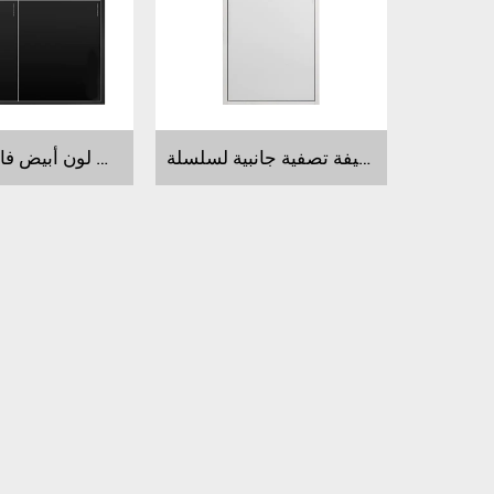
موردون لحوض أسماك بوظيفة تصفية جانبية لسلسلة HE
موردون لحوض أسماك عالي الجودة ذات لون أبيض فائق لسلسلةHEZ