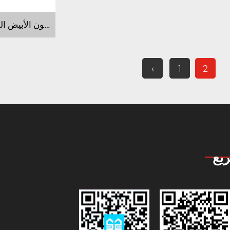
موردون لحوض الأسماك المفتوح الزجاجي ذو اللون الأبيض الفائق لسلسلة HEK
‹
1
2
يع