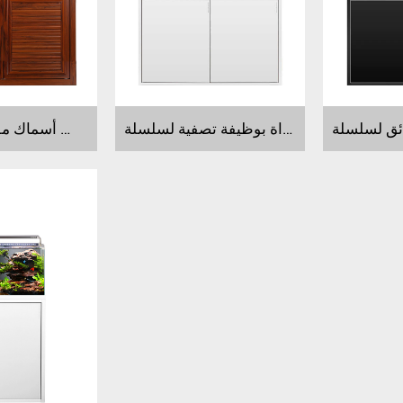
موردون لحوض أسماك راقي السراة بوظيفة تصفية لسلسلة HEW
موردون لحوض أسماك مفتوح لسلسلة HFC