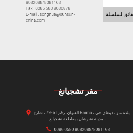
8082088/8081168
Fax : 0086 580 8080978
E-mail : songhua@sunsun-
china.com
مقر تشجيانغ
العنوان: رقم 61-79 ، شارع Baima ، بلدة ماو ، دينغاي حي
، مدينة تشوشان بمقاطعة تشجيانغ.
0086 0580 8082088/8081168