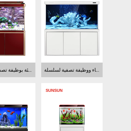
موردون لحوض أسماك راقي القاع بتصميم الأزياء ووظيفة تصفية لسلسلةH2Y
موردون لحوض أسماك راقي القاع وصديقة للبيئة بوظيفة تصفية لسلسلة HYTX
SUNSUN