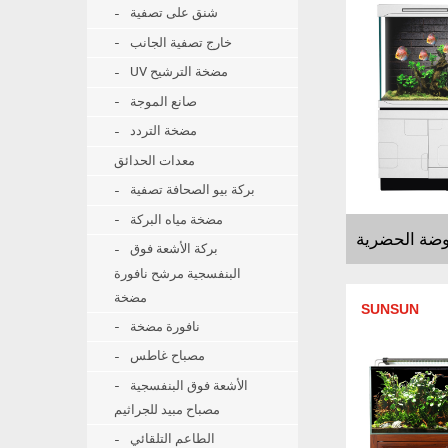
شنق على تصفية
خارج تصفية الجانب
UV مضخة الترشيح
صانع الموجة
مضخة التردد
معدات الحدائق
بركة بيو الصحافة تصفية
مضخة مياه البركة
بركة الأشعة فوق
البنفسجية مرشح نافورة
مضخة
SUNSUN
نافورة مضخة
مصباح غاطس
الأشعة فوق البنفسجية
مصباح مبيد للجراثيم
الطاعم التلقائي