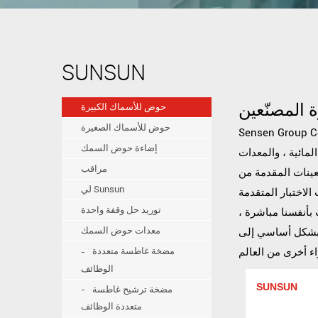
SUNSUN
 المصنّعين
حوض للأسماك الكبيرة
حوض للأسماك الصغيرة
إضاءة حوض السمك
المائية ، والمعدات
مراقب
لعينات المقدمة من
لي Sunsun
 الاختبار المتقدمة
توريد حل وقفة واحدة
 بأنفسنا مباشرة ،
معدات حوض السمك
ها بشكل أساسي إلى
مضخة غاطسة متعددة
الوظائف
SUNSUN
مضخة ترشيح غاطسة
متعددة الوظائف