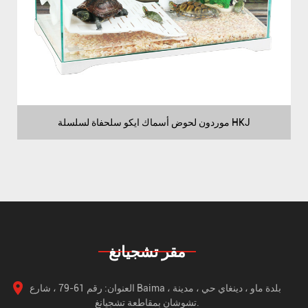
موردون لحوض أسماك ايكو سلحفاة لسلسلة HKJ
مقر تشجيانغ
العنوان: رقم 61-79 ، شارع Baima ، بلدة ماو ، دينغاي حي ، مدينة
تشوشان بمقاطعة تشجيانغ.