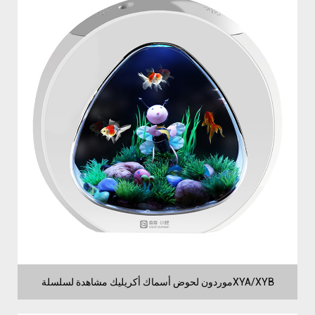
موردون لحوض أسماك أكريليك مشاهدة لسلسلةXYA/XYB