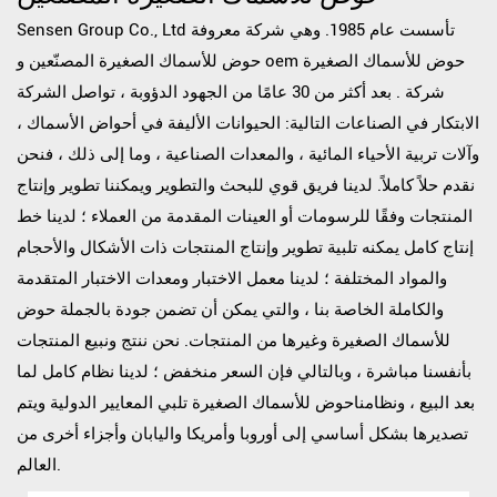
Sensen Group Co., Ltd تأسست عام 1985. وهي شركة معروفة
oem حوض للأسماك الصغيرة
و
حوض للأسماك الصغيرة المصنّعين
شركة
. بعد أكثر من 30 عامًا من الجهود الدؤوبة ، تواصل الشركة
الابتكار في الصناعات التالية: الحيوانات الأليفة في أحواض الأسماك ،
وآلات تربية الأحياء المائية ، والمعدات الصناعية ، وما إلى ذلك ، فنحن
نقدم حلاً كاملاً. لدينا فريق قوي للبحث والتطوير ويمكننا تطوير وإنتاج
المنتجات وفقًا للرسومات أو العينات المقدمة من العملاء ؛ لدينا خط
إنتاج كامل يمكنه تلبية تطوير وإنتاج المنتجات ذات الأشكال والأحجام
والمواد المختلفة ؛ لدينا معمل الاختبار ومعدات الاختبار المتقدمة
والكاملة الخاصة بنا ، والتي يمكن أن تضمن جودة
بالجملة حوض
للأسماك الصغيرة
وغيرها من المنتجات. نحن ننتج ونبيع المنتجات
بأنفسنا مباشرة ، وبالتالي فإن السعر منخفض ؛ لدينا نظام كامل لما
بعد البيع ، ونظامناحوض للأسماك الصغيرة تلبي المعايير الدولية ويتم
تصديرها بشكل أساسي إلى أوروبا وأمريكا واليابان وأجزاء أخرى من
العالم.