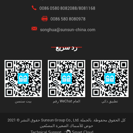
0086 0580 8082088/8081168
0086 580 8080978
songhua@sunsun-china.com
رد سريع
تطبيق ذكي
رقم WeChat العام
بيت سنسن
حقوق النشر © 2021 Sunsun Group Co., Ltd. كل الحقوق محفوظة.
بالجملة
حوض للأسماك الصغيرة المصنّعين
Technical Support ：
Smart Cloud