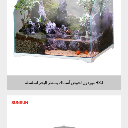
موردون لحوض أسماك بمنظر البحر لسلسلةHSJ
SUNSUN