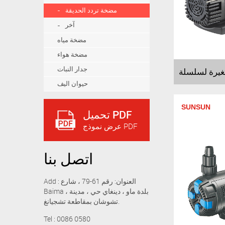
مضخة تردد الحديقة
آخر
مضخة مياه
مضخة هواء
جدار النبات
حيوان اليف
SUNSUN
تحميل PDF
عرض نموذج PDF
اتصل بنا
Add : العنوان: رقم 61-79 ، شارع
Baima ، بلدة ماو ، دينغاي حي ، مدينة
تشوشان بمقاطعة تشجيانغ.
Tel : 0086 0580