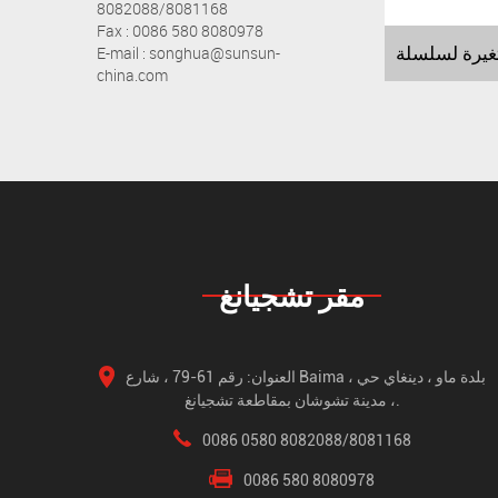
8082088/8081168
Fax : 0086 580 8080978
E-mail : songhua@sunsun-
china.com
مقر تشجيانغ
العنوان: رقم 61-79 ، شارع Baima ، بلدة ماو ، دينغاي حي
، مدينة تشوشان بمقاطعة تشجيانغ.
0086 0580 8082088/8081168
0086 580 8080978