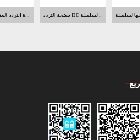
مضخة التردد DC لسلسلة CDP/SDP
مضخة التردد المتغيرة لسلسلةCET
يع