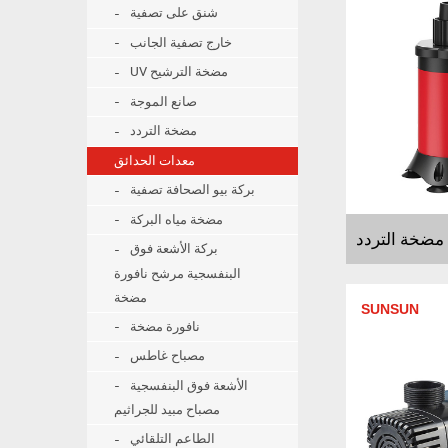
شنق على تصفية
خارج تصفية الجانب
UV مضخة الترشيح
صانع الموجة
مضخة التردد
معدات الحدائق
بركة بيو الصحافة تصفية
مضخة مياه البركة
بركة الأشعة فوق
البنفسجية مرشح نافورة
مضخة
SUNSUN
نافورة مضخة
مصباح غاطس
الأشعة فوق البنفسجية
مصباح مبيد للجراثيم
الطاعم التلقائي