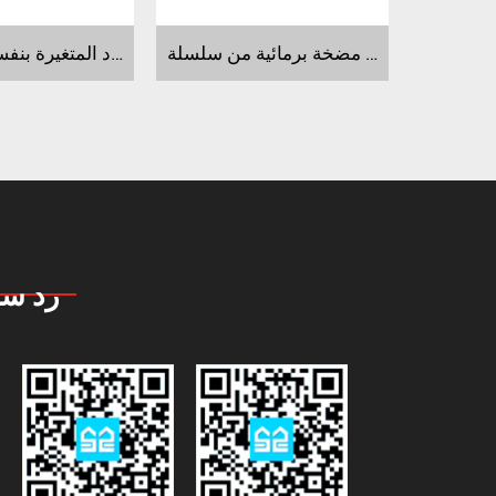
مضخة برمائية من سلسلة STP STP-5000 ~ 8000
مضخة التردد المتغيرة بنفسها لسلسلةCPP-F
رد سر