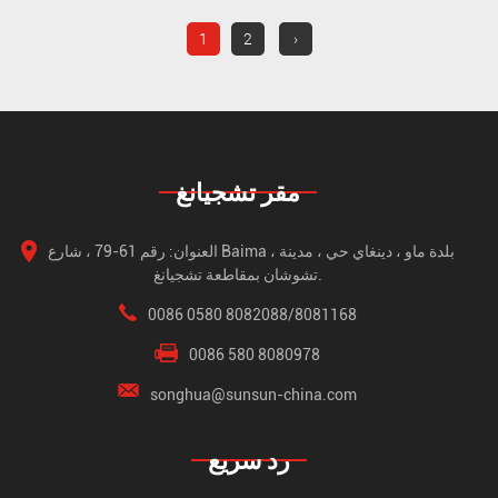
1
2
›
مقر تشجيانغ
العنوان: رقم 61-79 ، شارع Baima ، بلدة ماو ، دينغاي حي ، مدينة
تشوشان بمقاطعة تشجيانغ.
0086 0580 8082088/8081168
0086 580 8080978
songhua@sunsun-china.com
رد سريع