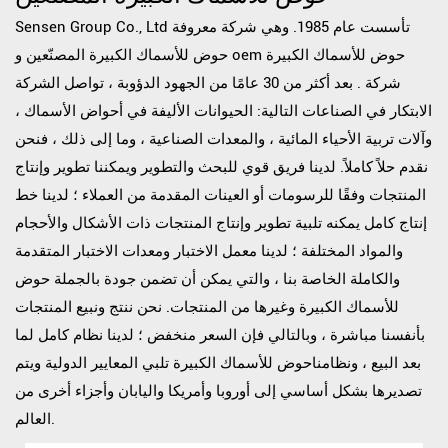
Sensen Group Co., Ltd تأسست عام 1985. وهي شركة معروفة
oem حوض للأسماك الكبيرة
و
حوض للأسماك الكبيرة المصنّعين
شركة
. بعد أكثر من 30 عامًا من الجهود الدؤوبة ، تواصل الشركة
الابتكار في الصناعات التالية: الحيوانات الأليفة في أحواض الأسماك ،
وآلات تربية الأحياء المائية ، والمعدات الصناعية ، وما إلى ذلك ، فنحن
نقدم حلاً كاملاً. لدينا فريق قوي للبحث والتطوير ويمكننا تطوير وإنتاج
المنتجات وفقًا للرسومات أو العينات المقدمة من العملاء ؛ لدينا خط
إنتاج كامل يمكنه تلبية تطوير وإنتاج المنتجات ذات الأشكال والأحجام
والمواد المختلفة ؛ لدينا معمل الاختبار ومعدات الاختبار المتقدمة
والكاملة الخاصة بنا ، والتي يمكن أن تضمن جودة
بالجملة حوض
للأسماك الكبيرة
وغيرها من المنتجات. نحن ننتج ونبيع المنتجات
بأنفسنا مباشرة ، وبالتالي فإن السعر منخفض ؛ لدينا نظام كامل لما
بعد البيع ، ونظامناحوض للأسماك الكبيرة تلبي المعايير الدولية ويتم
تصديرها بشكل أساسي إلى أوروبا وأمريكا واليابان وأجزاء أخرى من
العالم.