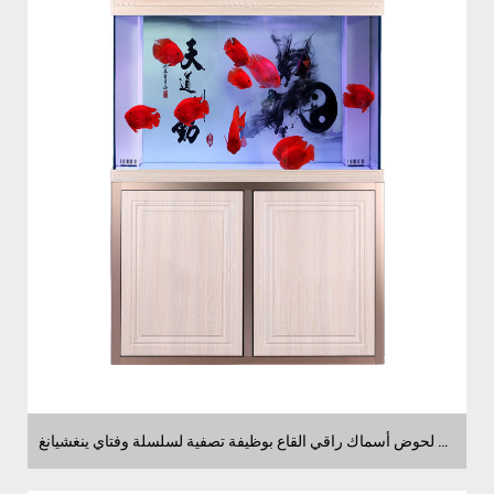
موردون لحوض أسماك راقي القاع بوظيفة تصفية لسلسلة وفتاي ينغشيانغ