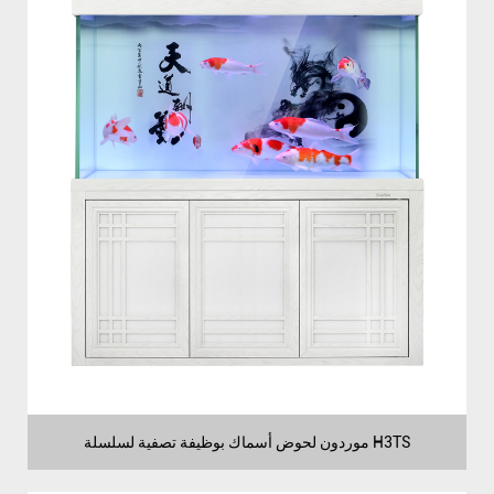
موردون لحوض أسماك بوظيفة تصفية لسلسلة H3TS