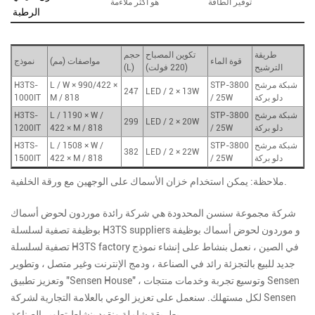
توفير الطاقة
هو أكثر ملاءمة
الرطبة
طريقة
تكوين المصباح
حجم
قوة الماء
مواصفات (مم)
نموذج
الترشيح
(220 فولت)
(L)
شبكة مرشح
STP-3800
L / W × 990/422 ×
H3TS-
247
LED / 2 × 13W
دلو بركة
/ 25W
M / 818
1000IT
شبكة مرشح
STP-3800
L / 1190 × W /
H3TS-
299
LED / 2 × 20W
دلو بركة
/ 25W
422 × M / 818
1200IT
شبكة مرشح
STP-3800
L / 1508 × W /
H3TS-
382
LED / 2 × 22W
دلو بركة
/ 25W
422 × M / 818
1500IT
ملاحظة: يمكن استخدام خزان الأسماك على الوجهين مع ورقة الخلفية.
شركة مجموعة سنسن المحدودة هي شركة رائدة
موردون لحوض أسماك
و
موردون لحوض أسماك بوظيفة
بوظيفة تصفية لسلسلة H3TS suppliers
في الصين ، نعمل بنشاط على إنشاء نموذج
تصفية لسلسلة H3TS factory
جديد للبيع بالتجزئة رائد في الصناعة ، ودمج الإنترنت وغير متصل ، وتطوير
وتعزيز تطبيق "Sensen House" ، وتوسيع تجربة وخدمات منتجات Sensen
لكل مستهلك. سنعمل على تعزيز الوعي بالعلامة التجارية لشركة Sensen
بطريقة شاملة ونقود بنشاط تطوير الصناعة.