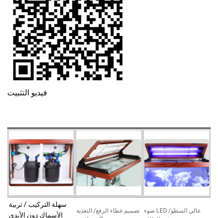
فيديو التثبيت
سهلة التركيب / تربية
ضوء LED عالي السطو/
تصميم غطاء الرفع/ التغذية
الأسماك دون الأيدي