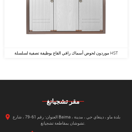
موردون لحوض أسماك راقي القاع بوظيفة تصفية لسلسلة HST
مقر تشجيانغ
العنوان: رقم 61-79 ، شارع Baima ، بلدة ماو ، دينغاي حي ، مدينة
تشوشان بمقاطعة تشجيانغ.