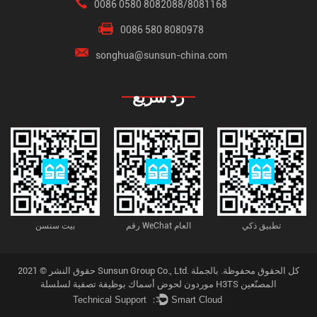
0086 0580 8082088/8081168
0086 580 8080978
songhua@sunsun-china.com
رد سريع
تطبيق ذكي
رقم WeChat العام
بيت سنسن
حقوق النشر © 2021 Sunsun Group Co., Ltd. كل الحقوق محفوظة.
بالجملة
موردون لحوض أسماك بوظيفة تصفية لسلسلة H3TS المصنّعين
Technical Support ：
Smart Cloud