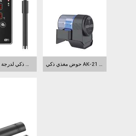
حوض مغذي ذكي AK-21 AK-22 AK-23
مراقب ذكي لدرجة حرارة الماء