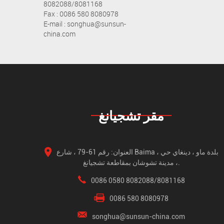
8082088/8081168
Fax : 0086 580 8080978
E-mail : songhua@sunsun-
china.com
مقر تشجيانغ
العنوان: رقم 61-79 ، شارع Baima ، بلدة ماو ، دينغاي حي
، مدينة تشوشان بمقاطعة تشجيانغ.
0086 0580 8082088/8081168
0086 580 8080978
songhua@sunsun-china.com