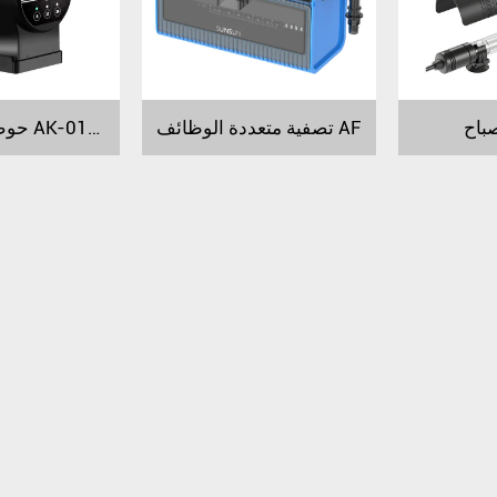
تصفية متعددة الوظائف AF
حوض مغذي ذكي AK-01S AK-02 AK-03