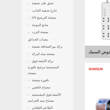
شنق على تصفية
خارج تصفية الجانب
UV مضخة الترشيح
صانع الموجة
مضخة التردد
معدات الحدائق
بركة بيو الصحافة تصفية
حوض السمك
مضخة مياه البركة
بركة الأشعة فوق
البنفسجية مرشح نافورة
SUNSUN
مضخة
نافورة مضخة
مصباح غاطس
الأشعة فوق البنفسجية
مصباح مبيد للجراثيم
الطاعم التلقائي