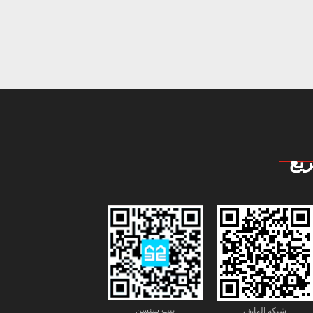
يع
بيت سنسن
شبكة الهاتف