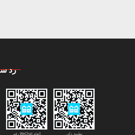
رد سر
تطبيق ذكي
رقم WeChat العام