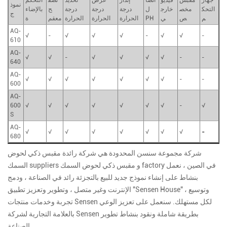
جهاز
مقبس
فيديو
اتصا
إنذار
عرض
تحديد
تصف
التحكم
نموذ
التحك
مخص
خارج
ل
درجة
درجة
درجة
ح
بالإضاء
ج
م
ص
ي
PH
الحرارة
الحرارة
الحرارة
معقم
ة
AQ-
√
-
√
√
√
-
√
√
-
610
AQ-
√
√
-
√
√
√
√
-
-
640
AQ-
√
√
√
√
√
√
√
-
-
600
AQ-
600
√
√
√
√
√
√
√
-
√
S
AQ-
-
√
√
√
√
√
√
√
√
680
شركة مجموعة سنسن المحدودة هي شركة رائدة
مقبس ذكي لحوض
في الصين ، نعمل
مقبس ذكي لحوض السمك factory
و
السمك suppliers
بنشاط على إنشاء نموذج جديد للبيع بالتجزئة رائد في الصناعة ، ودمج
الإنترنت وغير متصل ، وتطوير وتعزيز تطبيق "Sensen House" ، وتوسيع
تجربة وخدمات منتجات Sensen لكل مستهلك. سنعمل على تعزيز الوعي
بالعلامة التجارية لشركة Sensen بطريقة شاملة ونقود بنشاط تطوير
الصناعة.