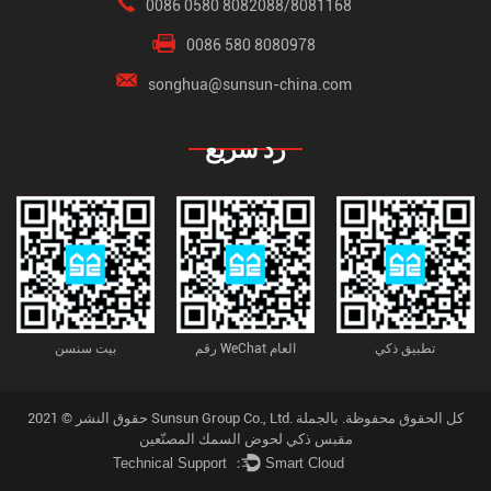
0086 0580 8082088/8081168
0086 580 8080978
songhua@sunsun-china.com
رد سريع
تطبيق ذكي
رقم WeChat العام
بيت سنسن
حقوق النشر © 2021 Sunsun Group Co., Ltd. كل الحقوق محفوظة.
بالجملة
مقبس ذكي لحوض السمك المصنّعين
Technical Support ：
Smart Cloud