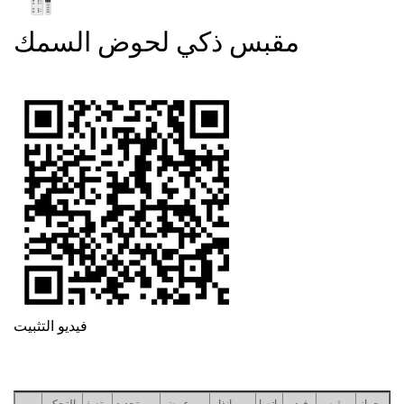
مقبس ذكي لحوض السمك
فيديو التثبيت