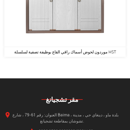
موردون لحوض أسماك راقي القاع بوظيفة تصفية لسلسلة HST
مقر تشجيانغ
العنوان: رقم 61-79 ، شارع Baima ، بلدة ماو ، دينغاي حي ، مدينة
تشوشان بمقاطعة تشجيانغ.