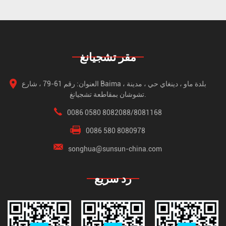
مقر تشجيانغ
العنوان: رقم 61-79 ، شارع Baima ، بلدة ماو ، دينغاي حي ، مدينة
تشوشان بمقاطعة تشجيانغ.
0086 0580 8082088/8081168
0086 580 8080978
songhua@sunsun-china.com
رد سريع