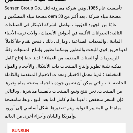
Sensen Group Co., Ltd تأسست عام 1985. وهي شركة معروفة
oem مضخة مياه شركة
. بعد أكثر من 30
و
مضخة مياه المصنّعين
عامًا من الجهود الدؤوبة ، تواصل الشركة الابتكار في الصناعات
التالية: الحيوانات الأليفة في أحواض الأسماك ، وآلات تربية الأحياء
المائية ، والمعدات الصناعية ، وما إلى ذلك ، فنحن نقدم حلاً كاملاً.
لدينا فريق قوي للبحث والتطوير ويمكننا تطوير وإنتاج المنتجات وفقًا
للرسومات أو العينات المقدمة من العملاء ؛ لدينا خط إنتاج كامل
يمكنه تلبية تطوير وإنتاج المنتجات ذات الأشكال والأحجام والمواد
المختلفة ؛ لدينا معمل الاختبار ومعدات الاختبار المتقدمة والكاملة
الخاصة بنا ، والتي يمكن أن تضمن جودة
بالجملة مضخة مياه
وغيرها
من المنتجات. نحن ننتج ونبيع المنتجات بأنفسنا مباشرة ، وبالتالي
فإن السعر منخفض ؛ لدينا نظام كامل لما بعد البيع ، ونظامنامضخة
مياه تلبي المعايير الدولية ويتم تصديرها بشكل أساسي إلى أوروبا
وأمريكا واليابان وأجزاء أخرى من العالم.
SUNSUN