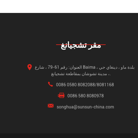
مقر تشجيانغ
العنوان: رقم 61-79 ، شارع Baima ، بلدة ماو ، دينغاي حي
، مدينة تشوشان بمقاطعة تشجيانغ.
0086 0580 8082088/8081168
0086 580 8080978
songhua@sunsun-china.com