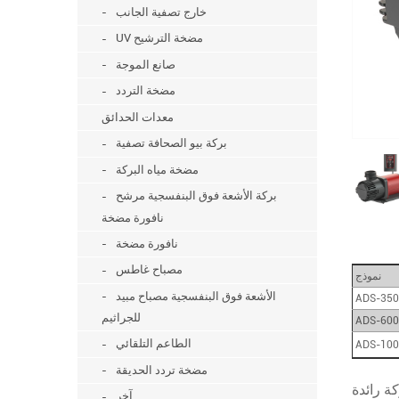
خارج تصفية الجانب
UV مضخة الترشيح
صانع الموجة
مضخة التردد
معدات الحدائق
بركة بيو الصحافة تصفية
مضخة مياه البركة
بركة الأشعة فوق البنفسجية مرشح
نافورة مضخة
نافورة مضخة
مصباح غاطس
نموذج
الأشعة فوق البنفسجية مصباح مبيد
ADS-350
للجراثيم
ADS-600
الطاعم التلقائي
ADS-100
مضخة تردد الحديقة
آخر