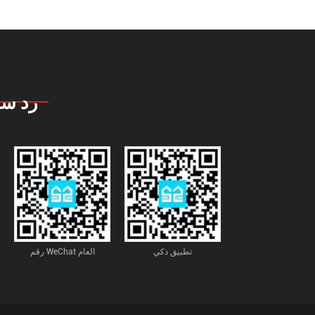
رد سر
تطبيق ذكي
رقم WeChat العام