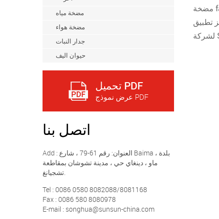
fa
مضخة مياه
خدمات منتجات Sensen لكل مستهلك. سنعمل على تعزيز الوعي بالعلامة التجارية
مضخة هواء
جدار النبات
حيوان اليف
تحميل PDF
عرض نموذج PDF
اتصل بنا
Add : العنوان: رقم 61-79 ، شارع Baima ، بلدة
ماو ، دينغاي حي ، مدينة تشوشان بمقاطعة
تشجيانغ.
Tel : 0086 0580 8082088/8081168
Fax : 0086 580 8080978
E-mail : songhua@sunsun-china.com