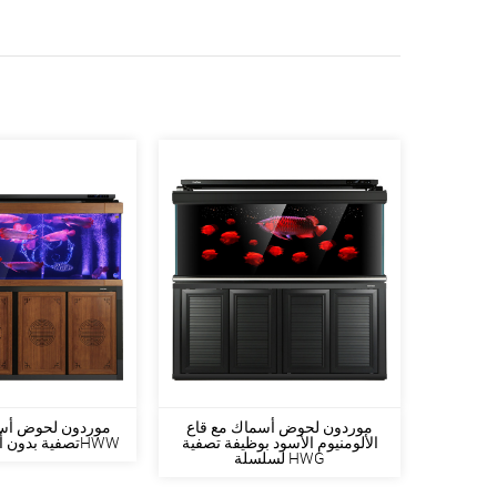
بوظيفة
موردون لحوض أسماك مع قاع
موردون لحوض أس
الألومنيوم الأسود بوظيفة تصفية
تصفية بدون أنابيب لسلسلةHWW
لسلسلة HWG