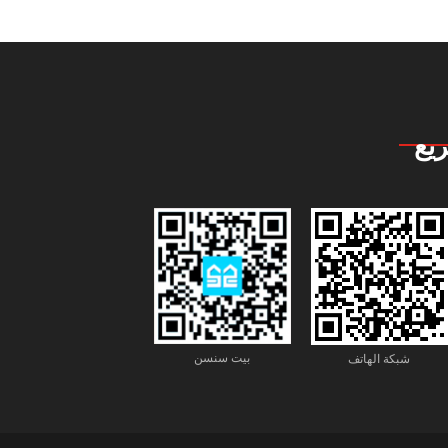
يع
بيت سنسن
شبكة الهاتف