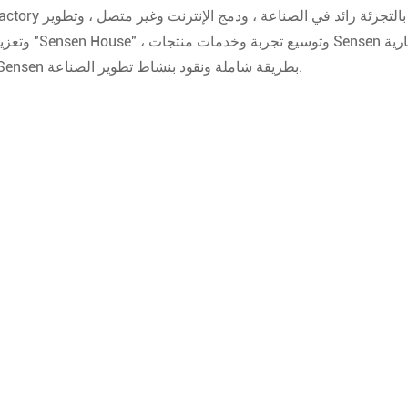
في الصين ، نعمل بنشاط على إنشاء نموذج جديد للبيع بالتجزئة رائد في الصناعة ، ودمج الإنترنت وغير متصل ، وتطوير
مضخة ctory
وتعزيز تطبيق "Sensen House" ، وتوسيع تجربة و
لشركة Sensen بطريقة شاملة ونقود بنشاط تطوير الصناعة.