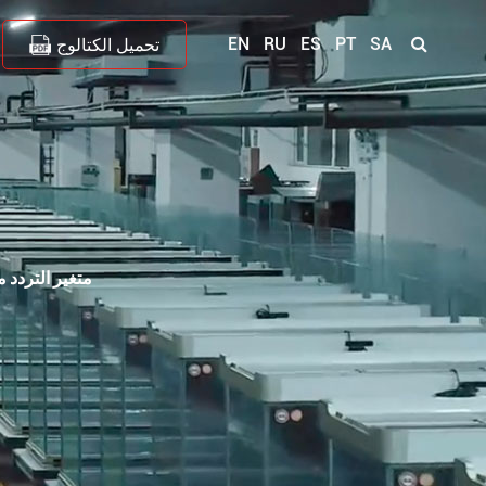
EN
RU
ES
PT
SA
تحميل الكتالوج
ZDP سلسلة DC متغير ال